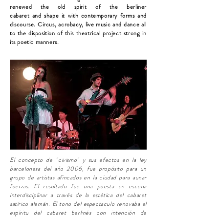
renewed the old spirit of the berliner
cabaret and shape it with contemporary forms and
discourse. Circus, acrobacy, live music and dance all
to the disposition of this theatrical project strong in
its poetic manners.
El concepto de "civismo" y sus efectos en la ley
barcelonesa del año 2006, fue propósito para un
grupo de artistas afincados en la ciudad para aunar
fuerzas. El resultado fue una puesta en escena
interdisciplinar a través de la estética del cabaret
satírico alemán. El tono del espectaculo renovaba el
espíritu del cabaret berlinés con intención de