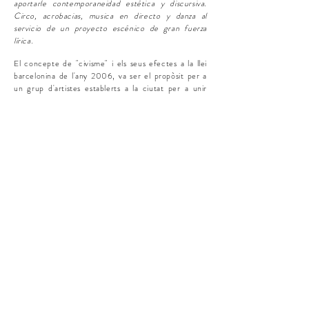
aportarle contemporaneidad estética y discursiva.
Circo, acrobacias, musica en directo y danza al
servicio de un proyecto escénico de gran fuerza
lírica.
El concepte de "civisme" i els seus efectes a la llei
barcelonina de l'any 2006, va ser el propòsit per a
un grup d'artistes establerts a la ciutat per a unir
forces. El resultat va ser una posada en escena
interdisciplinar a través de l'estètica del cabaret
satíric alemany. El to de l'espectacle renovava
l'esperit del cabaret berlinès amb intenció d'aportar-
hi contemporaneitat estètica i discursiva. Circ,
acrobàcies, música en directe i dansa al servei d'un
projecte escènic de gran força lírica.
+ INFO
REVIEW
review
review
REVIEW