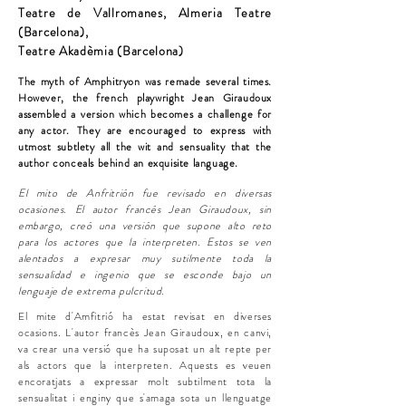
Teatre de Vallromanes, Almeria Teatre
(Barcelona),
Teatre Akadèmia (Barcelona)
The myth of Amphitryon was remade several times.
However, the french playwright Jean Giraudoux
assembled a version which becomes a challenge for
any actor. They are encouraged to express with
utmost subtlety all the wit and sensuality that the
author conceals behind an exquisite
language.
El mito de Anfritrión fue revisado en diversas
ocasiones. El autor francés Jean Giraudoux, sin
embargo, creó una versión que supone alto reto
para los actores que la interpreten. Estos se ven
alentados a expresar muy sutilmente toda la
sensualidad e ingenio que se esconde bajo un
lenguaje de extrema pulcritud.
El mite d'Amfitrió ha estat revisat en diverses
ocasions. L'autor francès Jean Giraudoux, en canvi,
va crear una versió que ha suposat un alt repte per
als actors que la interpreten. Aquests es veuen
encoratjats a expressar molt subtilment tota la
sensualitat i enginy que s'amaga sota un llenguatge